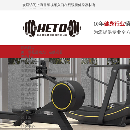
欢迎访问上海香蕉视频入口在线观看健身器材有
限公司官方网站！
10年
健身行业
销
为您提供专业全
网站首页
关于香蕉视频入口在线观看
产品中心
香蕉视频黄色网站下载
香蕉视频污网站
香蕉视频APP黄下载
划船器
登山机
单功能训练器
综合训练器
自由力量
健身小件
乒乓球桌
台球桌
室内外运动场地
篮球架
按摩椅
品牌中心