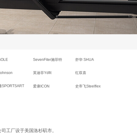
OLE
SevenFiter施菲特
舒华 SHUA
ohnson
英迪菲Ydfit
红双喜
SPORTSART
爱康ICON
史帝飞Steelflex
公司工厂设于美国洛杉矶市。