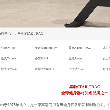
品牌中心
星驰STAR TRAC
∷
必确Precor
泰诺健Technogym
星驰STAR TRAC
速尔S
傲克Octane
必艾奇BH
正伦Aeon
乔山J
岱宇DYACO
麦瑟士Maxxus
卡杰诗KGC
时保雅
星驰STAR TRAC
全球健身器材知名品牌之一
ac)
1975
于
年成立，是一家高端
商用有氧健身设备研发和制造公司。