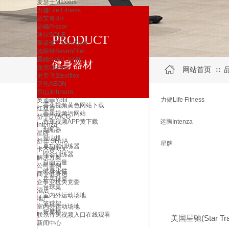
麦瑟士Maxxus
力健Life Fitness
必艾奇BH
必确Precor
速尔SOLE
PRODUCT
泰诺健Technogym
施菲特SevenFiter
星驰STAR TRAC
健身器材
傲克Octane
网站首页
∷
史帝飞Steelflex
正伦AEON
乔山Johnson
力健Life Fitness
英迪菲Ydfit
香蕉视频黄色网站下载
红双喜
香蕉视频污网站
岱宇DYACO
香蕉视频APP黄下载
运腾Intenza
Intenza
划船器
星牌
登山机
舒华 SHUA
星牌
单功能训练器
卡杰诗KGC
综合训练器
解决方案
自由力量
公司案例
健身小件
商业健身房
乒乓球桌
企事业机关党委
台球桌
酒店
室内外运动场地
地产
篮球架
室内外运动场地
按摩椅
联系香蕉视频入口在线观看
(Star Tr
美国星驰
新闻中心